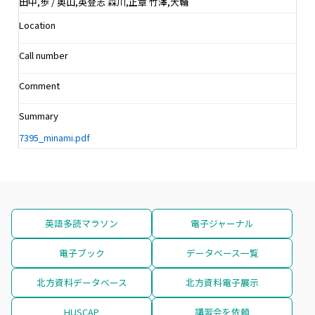
田中,歩 / 奥山,英登志 森川,正章 竹澤,大輔
Location
Call number
Comment
Summary
7395_minami.pdf
英語多読マラソン
電子ジャーナル
電子ブック
データベース一覧
北方資料データベース
北方資料電子展示
HUSCAP
講習会を依頼