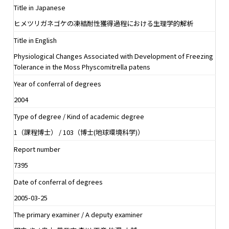
Title in Japanese
ヒメツリガネゴケの凍結耐性獲得過程における生理学的解析
Title in English
Physiological Changes Associated with Development of Freezing
Tolerance in the Moss Physcomitrella patens
Year of conferral of degrees
2004
Type of degree / Kind of academic degree
1（課程博士） / 103（博士(地球環境科学)）
Report number
7395
Date of conferral of degrees
2005-03-25
The primary examiner / A deputy examiner