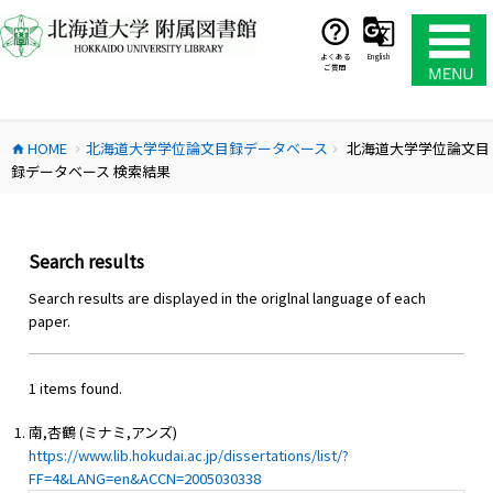
コ
ン
テ
よくある
English
ご質問
ン
ツ
へ
HOME
北海道大学学位論文目録データベース
北海道大学学位論文目
ス
home
chevron_right
chevron_right
録データベース 検索結果
キ
ッ
プ
Search results
Search results are displayed in the origlnal language of each
paper.
1 items found.
南,杏鶴 (ミナミ,アンズ)
https://www.lib.hokudai.ac.jp/dissertations/list/?
FF=4&LANG=en&ACCN=2005030338