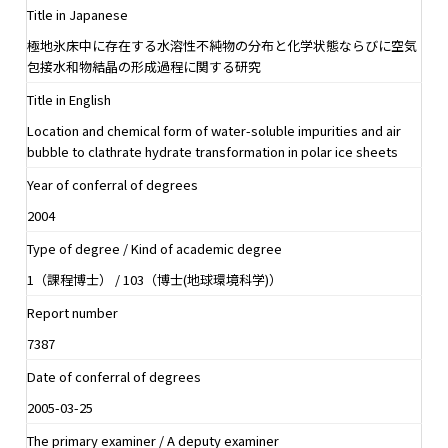
Title in Japanese
極地氷床中に存在する水溶性不純物の分布と化学状態ならびに空気
包接水和物結晶の形成過程に関する研究
Title in English
Location and chemical form of water-soluble impurities and air
bubble to clathrate hydrate transformation in polar ice sheets
Year of conferral of degrees
2004
Type of degree / Kind of academic degree
1（課程博士） / 103（博士(地球環境科学)）
Report number
7387
Date of conferral of degrees
2005-03-25
The primary examiner / A deputy examiner