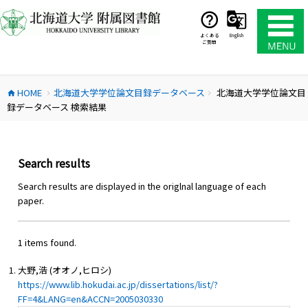
コ
ン
テ
よくある
English
ご質問
ン
ツ
へ
HOME
北海道大学学位論文目録データベース
北海道大学学位論文目
ス
home
chevron_right
chevron_right
録データベース 検索結果
キ
ッ
プ
Search results
Search results are displayed in the origlnal language of each
paper.
1 items found.
大野,浩 (オオノ,ヒロシ)
https://www.lib.hokudai.ac.jp/dissertations/list/?
FF=4&LANG=en&ACCN=2005030330