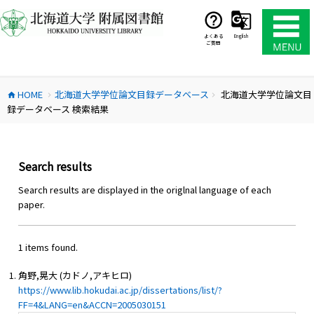
コ
ン
テ
よくある
English
ご質問
ン
ツ
へ
HOME
北海道大学学位論文目録データベース
北海道大学学位論文目
ス
home
chevron_right
chevron_right
録データベース 検索結果
キ
ッ
プ
Search results
Search results are displayed in the origlnal language of each
paper.
1 items found.
角野,晃大 (カドノ,アキヒロ)
https://www.lib.hokudai.ac.jp/dissertations/list/?
FF=4&LANG=en&ACCN=2005030151