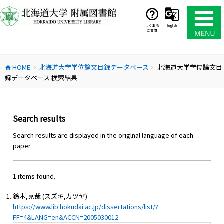
コ
ン
テ
よくある
English
ご質問
ン
ツ
へ
HOME
北海道大学学位論文目録データベース
北海道大学学位論文目
ス
home
chevron_right
chevron_right
録データベース 検索結果
キ
ッ
プ
Search results
Search results are displayed in the origlnal language of each
paper.
1 items found.
鈴木,克哉 (スズキ,カツヤ)
https://www.lib.hokudai.ac.jp/dissertations/list/?
FF=4&LANG=en&ACCN=2005030012