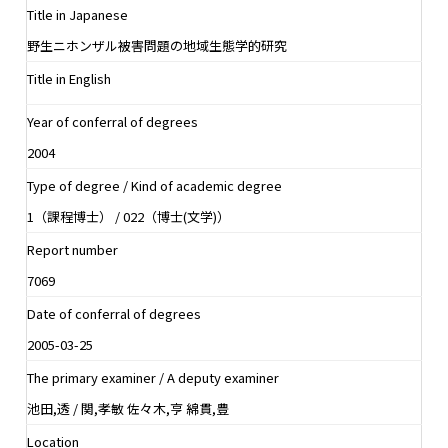
Title in Japanese
野生ニホンザル被害問題の地域生態学的研究
Title in English
Year of conferral of degrees
2004
Type of degree / Kind of academic degree
1（課程博士） / 022（博士(文学)）
Report number
7069
Date of conferral of degrees
2005-03-25
The primary examiner / A deputy examiner
池田,透 / 関,孝敏 佐々木,亨 綿貫,豊
Location