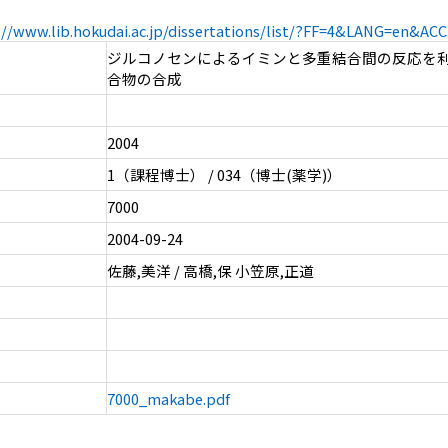
://www.lib.hokudai.ac.jp/dissertations/list/?FF=4&LANG=en&A
ジルコノセンによるイミンと多重結合間の反応を
合物の合成
2004
1（課程博士） / 034（博士(薬学)）
7000
2004-09-24
佐藤,美洋 / 高橋,保 小笠原,正道
7000_makabe.pdf