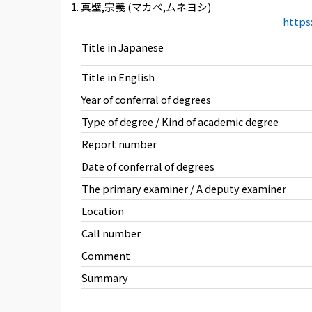
真壁,宗義 (マカベ,ムネヨシ)
https
Title in Japanese
Title in English
Year of conferral of degrees
Type of degree / Kind of academic degree
Report number
Date of conferral of degrees
The primary examiner / A deputy examiner
Location
Call number
Comment
Summary