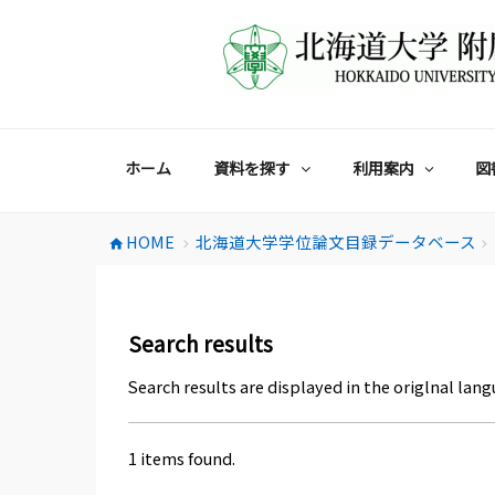
コ
ン
テ
ン
ツ
へ
ス
ホーム
資料を探す
利用案内
図
キ
ッ
プ
HOME
北海道大学学位論文目録データベース
home
chevron_right
chevron_right
Search results
Search results are displayed in the origlnal lang
1 items found.