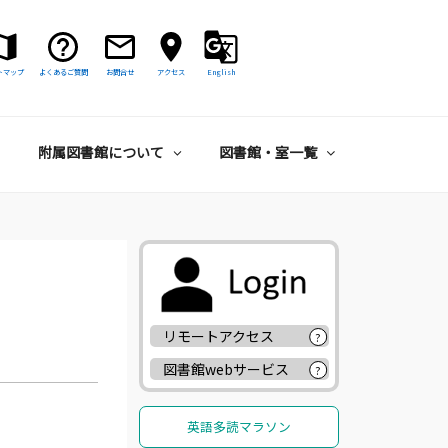
トマップ
よくあるご質問
お問合せ
アクセス
English
附属図書館について
図書館・室一覧
リモートアクセス
?
図書館webサービス
?
英語多読マラソン