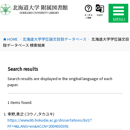
コ
ン
テ
よくある
English
ご質問
ン
ツ
へ
HOME
北海道大学学位論文目録データベース
北海道大学学位論文目
ス
home
chevron_right
chevron_right
録データベース 検索結果
キ
ッ
プ
Search results
Search results are displayed in the origlnal language of each
paper.
1 items found.
幸野,貴之 (コウノ,タカユキ)
https://www.lib.hokudai.ac.jp/dissertations/list/?
FF=4&LANG=en&ACCN=2004030391