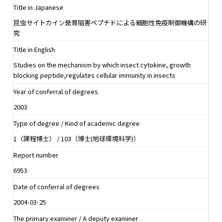
Title in Japanese
昆虫サイトカイン発育阻害ペプチドによる細胞性免疫制御機構の研
究
Title in English
Studies on the mechanism by which insect cytokine, growth
blocking peptide,regulates cellular immunity in insects
Year of conferral of degrees
2003
Type of degree / Kind of academic degree
1（課程博士） / 103（博士(地球環境科学)）
Report number
6953
Date of conferral of degrees
2004-03-25
The primary examiner / A deputy examiner