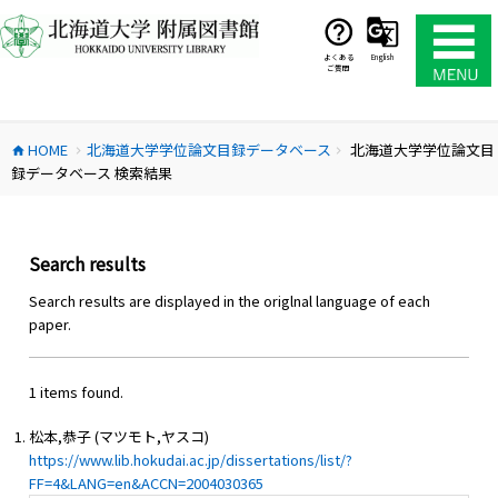
コ
ン
テ
よくある
English
ご質問
ン
ツ
へ
HOME
北海道大学学位論文目録データベース
北海道大学学位論文目
ス
home
chevron_right
chevron_right
録データベース 検索結果
キ
ッ
プ
Search results
Search results are displayed in the origlnal language of each
paper.
1 items found.
松本,恭子 (マツモト,ヤスコ)
https://www.lib.hokudai.ac.jp/dissertations/list/?
FF=4&LANG=en&ACCN=2004030365