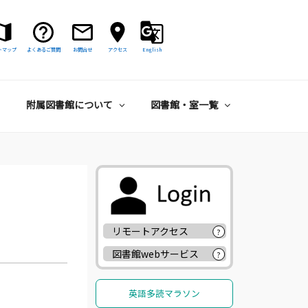
トマップ
よくあるご質問
お問合せ
アクセス
English
附属図書館について
図書館・室一覧
リモートアクセス
?
図書館webサービス
?
英語多読マラソン