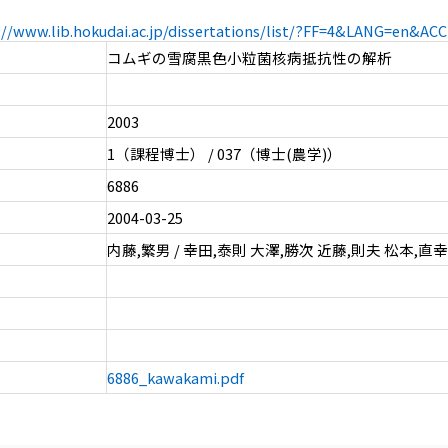
://www.lib.hokudai.ac.jp/dissertations/list/?FF=4&LANG=en&A
コムギの雪腐黒色小粒菌核病抵抗性の解析
2003
1（課程博士） / 037（博士(農学)）
6886
2004-03-25
内藤,繁男 / 幸田,泰則 大澤,勝次 近藤,則夫 松本,直幸
6886_kawakami.pdf