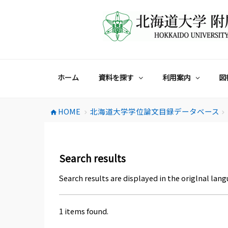
コ
ン
テ
ン
ツ
へ
ス
ホーム
資料を探す
利用案内
図
キ
ッ
プ
HOME
北海道大学学位論文目録データベース
home
chevron_right
chevron_right
Search results
Search results are displayed in the origlnal lang
1 items found.