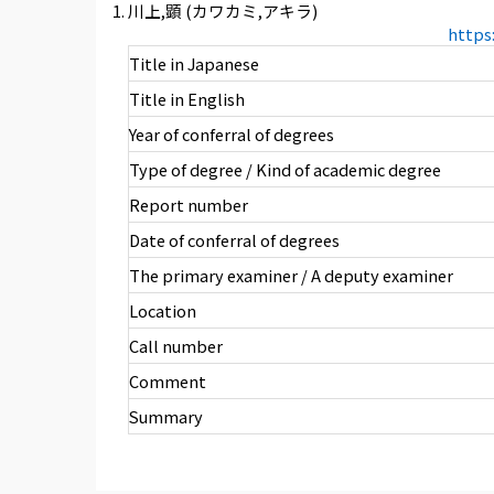
川上,顕 (カワカミ,アキラ)
https
Title in Japanese
Title in English
Year of conferral of degrees
Type of degree / Kind of academic degree
Report number
Date of conferral of degrees
The primary examiner / A deputy examiner
Location
Call number
Comment
Summary