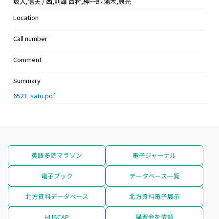
坂入,信夫 / 西,則雄 西村,紳一郎 浦木,康光
Location
Call number
Comment
Summary
6523_sato.pdf
英語多読マラソン
電子ジャーナル
電子ブック
データベース一覧
北方資料データベース
北方資料電子展示
HUSCAP
講習会を依頼