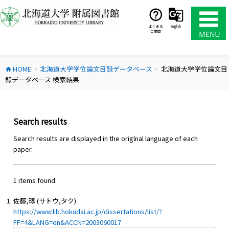
コ
ン
テ
よくある
English
ご質問
ン
ツ
へ
HOME
北海道大学学位論文目録データベース
北海道大学学位論文目
ス
home
chevron_right
chevron_right
録データベース 検索結果
キ
ッ
プ
Search results
Search results are displayed in the origlnal language of each
paper.
1 items found.
佐藤,琢 (サトウ,タク)
https://www.lib.hokudai.ac.jp/dissertations/list/?
FF=4&LANG=en&ACCN=2003060017