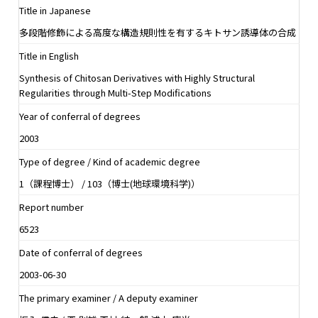
Title in Japanese
多段階修飾による高度な構造規則性を有するキトサン誘導体の合成
Title in English
Synthesis of Chitosan Derivatives with Highly Structural
Regularities through Multi-Step Modifications
Year of conferral of degrees
2003
Type of degree / Kind of academic degree
1（課程博士） / 103（博士(地球環境科学)）
Report number
6523
Date of conferral of degrees
2003-06-30
The primary examiner / A deputy examiner