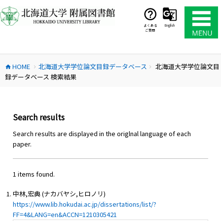
コ
ン
テ
よくある
English
ご質問
ン
ツ
へ
HOME
北海道大学学位論文目録データベース
北海道大学学位論文目
ス
home
chevron_right
chevron_right
録データベース 検索結果
キ
ッ
プ
Search results
Search results are displayed in the origlnal language of each
paper.
1 items found.
中林,宏典 (ナカバヤシ,ヒロノリ)
https://www.lib.hokudai.ac.jp/dissertations/list/?
FF=4&LANG=en&ACCN=1210305421