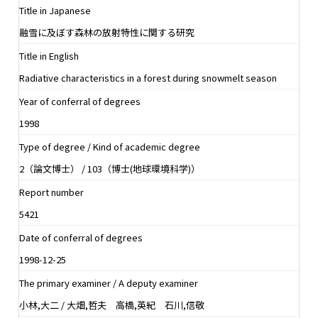
Title in Japanese
融雪に及ぼす森林の放射特性に関する研究
Title in English
Radiative characteristics in a forest during snowmelt season
Year of conferral of degrees
1998
Type of degree / Kind of academic degree
2（論文博士） / 103（博士(地球環境科学)）
Report number
5421
Date of conferral of degrees
1998-12-25
The primary examiner / A deputy examiner
小林,大二 / 大畑,哲夫 高橋,英紀 石川,信敬