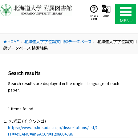
コ
ン
テ
よくある
English
ご質問
ン
ツ
へ
HOME
北海道大学学位論文目録データベース
北海道大学学位論文目
ス
home
chevron_right
chevron_right
録データベース 検索結果
キ
ッ
プ
Search results
Search results are displayed in the origlnal language of each
paper.
1 items found.
李,光五 (イ,クワンゴ)
https://www.lib.hokudai.ac.jp/dissertations/list/?
FF=4&LANG=en&ACCN=1208604386