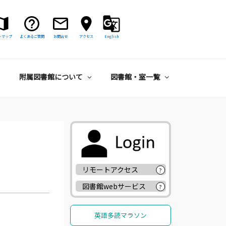
トマップ
よくあるご質問
お問合せ
アクセス
English
附属図書館について
図書館・室一覧
リモートアクセス
?
図書館webサービス
?
英語多読マラソン