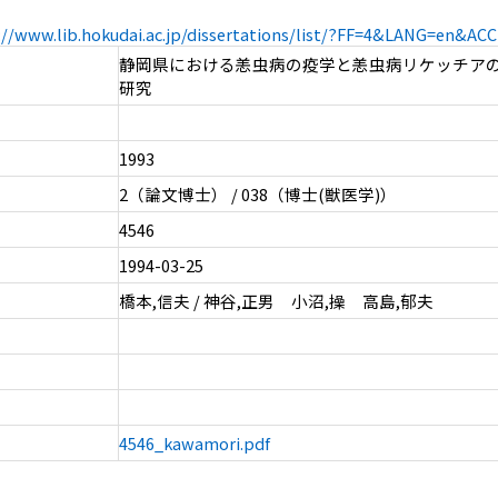
://www.lib.hokudai.ac.jp/dissertations/list/?FF=4&LANG=en&A
静岡県における恙虫病の疫学と恙虫病リケッチア
研究
1993
2（論文博士） / 038（博士(獣医学)）
4546
1994-03-25
橋本,信夫 / 神谷,正男 小沼,操 高島,郁夫
4546_kawamori.pdf