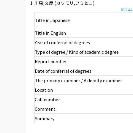
川森,文彦 (カワモリ,フミヒコ)
https
Title in Japanese
Title in English
Year of conferral of degrees
Type of degree / Kind of academic degree
Report number
Date of conferral of degrees
The primary examiner / A deputy examiner
Location
Call number
Comment
Summary