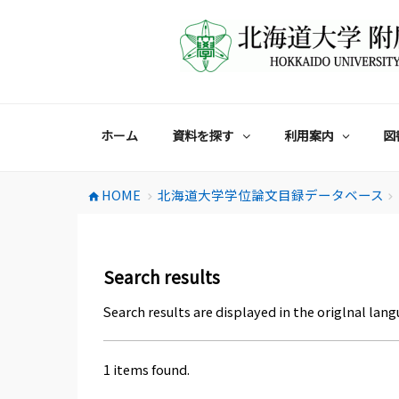
コ
ン
テ
ン
ツ
へ
ス
ホーム
資料を探す
利用案内
図
キ
ッ
プ
HOME
北海道大学学位論文目録データベース
home
chevron_right
chevron_right
Search results
Search results are displayed in the origlnal lang
1 items found.