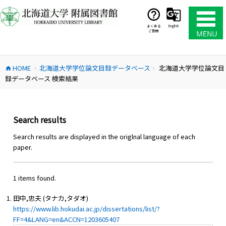
コ
ン
テ
よくある
English
ご質問
ン
ツ
へ
HOME
北海道大学学位論文目録データベース
北海道大学学位論文目
ス
home
chevron_right
chevron_right
録データベース 検索結果
キ
ッ
プ
Search results
Search results are displayed in the origlnal language of each
paper.
1 items found.
田中,忠夫 (タナカ,タダオ)
https://www.lib.hokudai.ac.jp/dissertations/list/?
FF=4&LANG=en&ACCN=1203605407