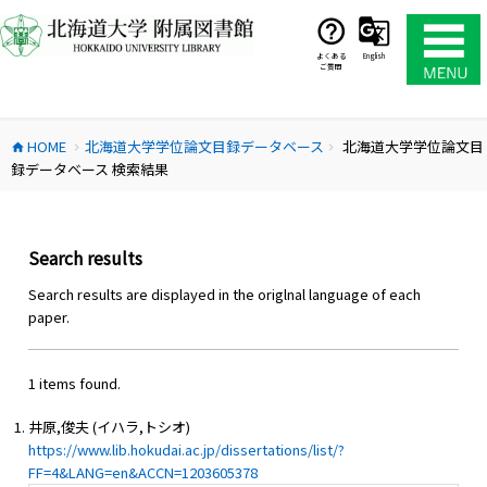
コ
ン
テ
よくある
English
ご質問
ン
ツ
へ
HOME
北海道大学学位論文目録データベース
北海道大学学位論文目
ス
home
chevron_right
chevron_right
録データベース 検索結果
キ
ッ
プ
Search results
Search results are displayed in the origlnal language of each
paper.
1 items found.
井原,俊夫 (イハラ,トシオ)
https://www.lib.hokudai.ac.jp/dissertations/list/?
FF=4&LANG=en&ACCN=1203605378