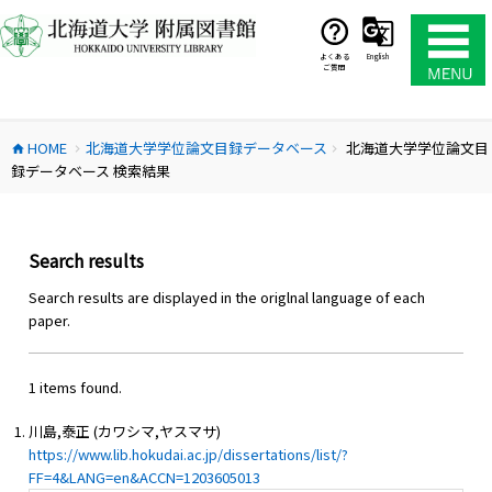
コ
ン
テ
よくある
English
ご質問
ン
ツ
へ
HOME
北海道大学学位論文目録データベース
北海道大学学位論文目
ス
home
chevron_right
chevron_right
録データベース 検索結果
キ
ッ
プ
Search results
Search results are displayed in the origlnal language of each
paper.
1 items found.
川島,泰正 (カワシマ,ヤスマサ)
https://www.lib.hokudai.ac.jp/dissertations/list/?
FF=4&LANG=en&ACCN=1203605013