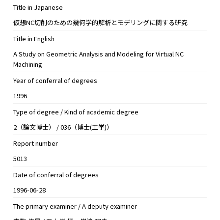
Title in Japanese
仮想NC切削のための幾何学的解析とモデリングに関する研究
Title in English
A Study on Geometric Analysis and Modeling for Virtual NC
Machining
Year of conferral of degrees
1996
Type of degree / Kind of academic degree
2（論文博士） / 036（博士(工学)）
Report number
5013
Date of conferral of degrees
1996-06-28
The primary examiner / A deputy examiner