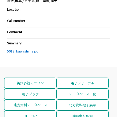
嘉数,侑昇 / 五十嵐,悟 岸浪,建史
Location
Call number
Comment
Summary
5013_kawashima.pdf
英語多読マラソン
電子ジャーナル
電子ブック
データベース一覧
北方資料データベース
北方資料電子展示
HUSCAP
講習会を依頼