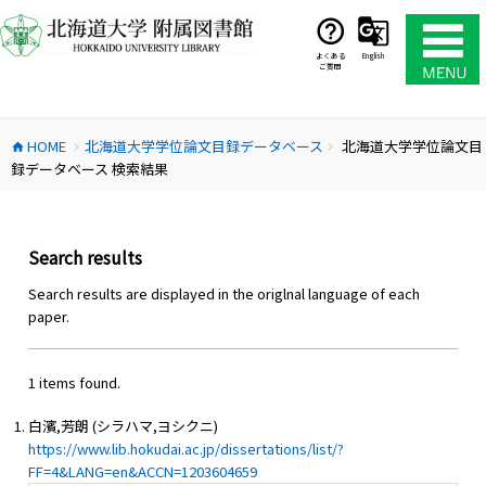
コ
ン
テ
よくある
English
ご質問
ン
ツ
へ
HOME
北海道大学学位論文目録データベース
北海道大学学位論文目
ス
home
chevron_right
chevron_right
録データベース 検索結果
キ
ッ
プ
Search results
Search results are displayed in the origlnal language of each
paper.
1 items found.
白濱,芳朗 (シラハマ,ヨシクニ)
https://www.lib.hokudai.ac.jp/dissertations/list/?
FF=4&LANG=en&ACCN=1203604659