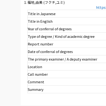
福地,由美 (フクチ,ユミ)
https
Title in Japanese
Title in English
Year of conferral of degrees
Type of degree / Kind of academic degree
Report number
Date of conferral of degrees
The primary examiner / A deputy examiner
Location
Call number
Comment
Summary