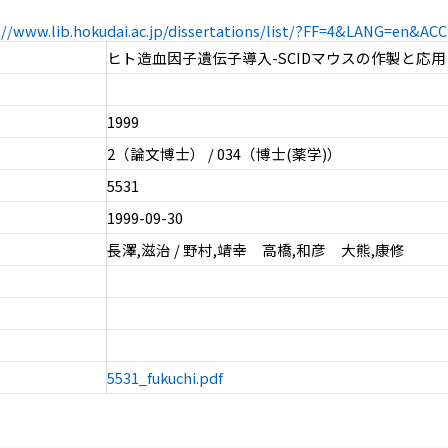
://www.lib.hokudai.ac.jp/dissertations/list/?FF=4&LANG=en&A
ヒト造血因子遺伝子導入-SCIDマウスの作製と応用
1999
2（論文博士） / 034（博士(薬学)）
5531
1999-09-30
長澤,滋治 / 野村,靖幸 高橋,和彦 大熊,康修
5531_fukuchi.pdf