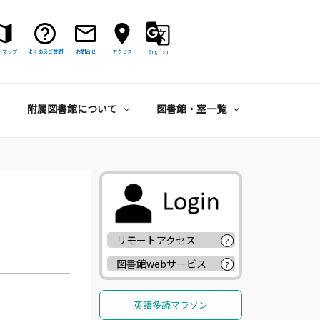
トマップ
よくあるご質問
お問合せ
アクセス
English
附属図書館について
図書館・室一覧
リモートアクセス
?
図書館webサービス
?
英語多読マラソン