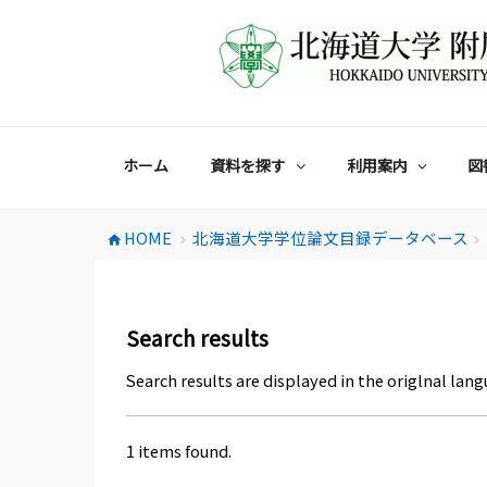
コ
ン
テ
ン
ツ
へ
ス
ホーム
資料を探す
利用案内
図
キ
ッ
プ
HOME
北海道大学学位論文目録データベース
home
chevron_right
chevron_right
Search results
Search results are displayed in the origlnal lang
1 items found.