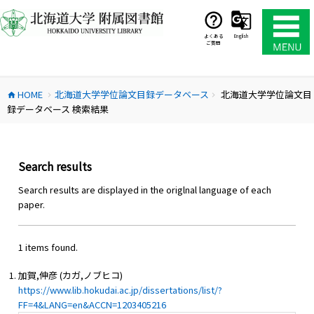
コ
ン
テ
よくある
English
ご質問
ン
ツ
へ
HOME
北海道大学学位論文目録データベース
北海道大学学位論文目
ス
home
chevron_right
chevron_right
録データベース 検索結果
キ
ッ
プ
Search results
Search results are displayed in the origlnal language of each
paper.
1 items found.
加賀,伸彦 (カガ,ノブヒコ)
https://www.lib.hokudai.ac.jp/dissertations/list/?
FF=4&LANG=en&ACCN=1203405216