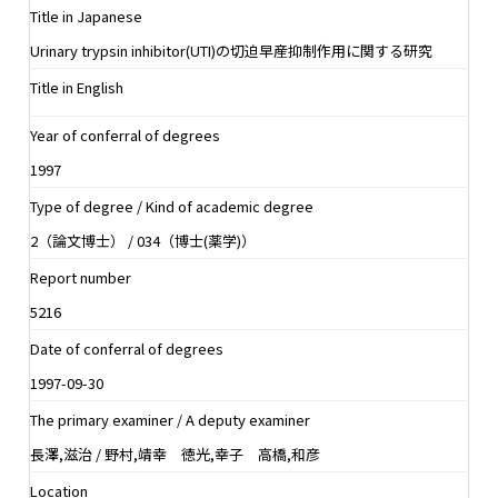
Title in Japanese
Urinary trypsin inhibitor(UTI)の切迫早産抑制作用に関する研究
Title in English
Year of conferral of degrees
1997
Type of degree / Kind of academic degree
2（論文博士） / 034（博士(薬学)）
Report number
5216
Date of conferral of degrees
1997-09-30
The primary examiner / A deputy examiner
長澤,滋治 / 野村,靖幸 徳光,幸子 高橋,和彦
Location