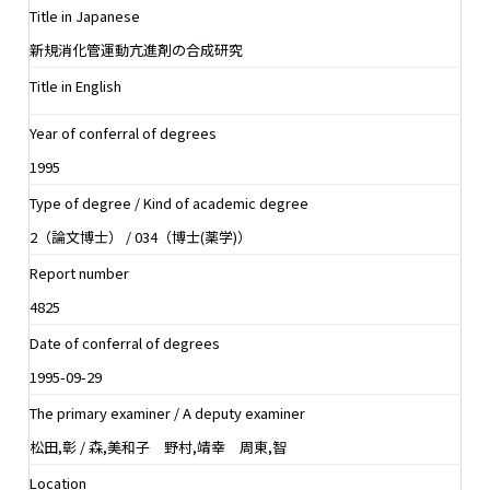
Title in Japanese
新規消化管運動亢進剤の合成研究
Title in English
Year of conferral of degrees
1995
Type of degree / Kind of academic degree
2（論文博士） / 034（博士(薬学)）
Report number
4825
Date of conferral of degrees
1995-09-29
The primary examiner / A deputy examiner
松田,彰 / 森,美和子 野村,靖幸 周東,智
Location