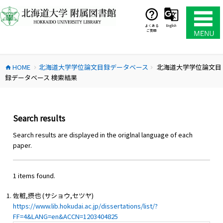
コ
ン
テ
よくある
English
ご質問
ン
ツ
へ
HOME
北海道大学学位論文目録データベース
北海道大学学位論文目
ス
home
chevron_right
chevron_right
録データベース 検索結果
キ
ッ
プ
Search results
Search results are displayed in the origlnal language of each
paper.
1 items found.
佐粧,摂也 (サショウ,セツヤ)
https://www.lib.hokudai.ac.jp/dissertations/list/?
FF=4&LANG=en&ACCN=1203404825