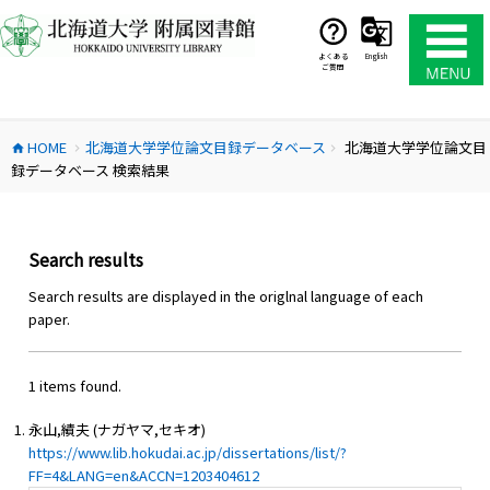
コ
ン
テ
よくある
English
ご質問
ン
ツ
へ
HOME
北海道大学学位論文目録データベース
北海道大学学位論文目
ス
home
chevron_right
chevron_right
録データベース 検索結果
キ
ッ
プ
Search results
Search results are displayed in the origlnal language of each
paper.
1 items found.
永山,績夫 (ナガヤマ,セキオ)
https://www.lib.hokudai.ac.jp/dissertations/list/?
FF=4&LANG=en&ACCN=1203404612