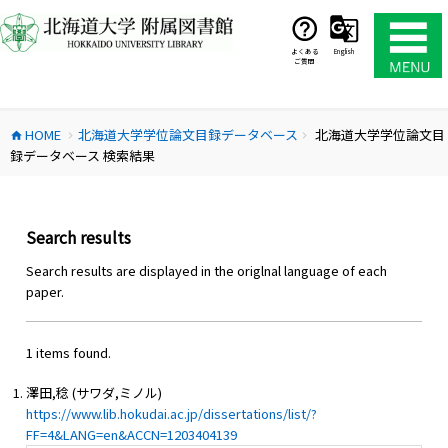
コ
ン
テ
よくある
English
ご質問
ン
ツ
へ
HOME
北海道大学学位論文目録データベース
北海道大学学位論文目
ス
home
chevron_right
chevron_right
録データベース 検索結果
キ
ッ
プ
Search results
Search results are displayed in the origlnal language of each
paper.
1 items found.
澤田,稔 (サワダ,ミノル)
https://www.lib.hokudai.ac.jp/dissertations/list/?
FF=4&LANG=en&ACCN=1203404139