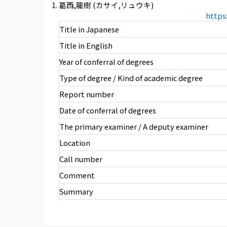
葛西,龍樹 (カサイ,リュウキ)
https
Title in Japanese
Title in English
Year of conferral of degrees
Type of degree / Kind of academic degree
Report number
Date of conferral of degrees
The primary examiner / A deputy examiner
Location
Call number
Comment
Summary