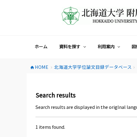
コ
ン
テ
ン
ツ
へ
ス
ホーム
資料を探す
利用案内
図
キ
ッ
プ
HOME
北海道大学学位論文目録データベース
home
chevron_right
chevron_right
Search results
Search results are displayed in the origlnal lang
1 items found.