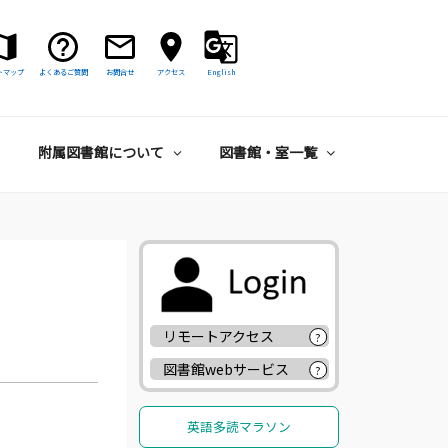
トマップ
よくあるご質問
お問合せ
アクセス
English
附属図書館について
図書館・室一覧
リモートアクセス
?
図書館webサービス
?
英語多読マラソン