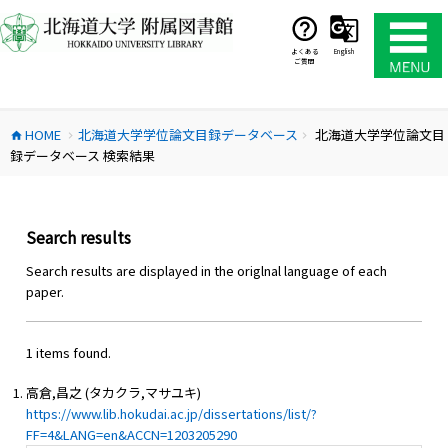
コ
ン
テ
よくある
English
ご質問
ン
ツ
へ
HOME
北海道大学学位論文目録データベース
北海道大学学位論文目
ス
home
chevron_right
chevron_right
録データベース 検索結果
キ
ッ
プ
Search results
Search results are displayed in the origlnal language of each
paper.
1 items found.
高倉,昌之 (タカクラ,マサユキ)
https://www.lib.hokudai.ac.jp/dissertations/list/?
FF=4&LANG=en&ACCN=1203205290