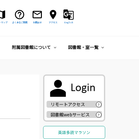
トマップ
よくあるご質問
お問合せ
アクセス
English
附属図書館について
図書館・室一覧
リモートアクセス
?
図書館webサービス
?
英語多読マラソン