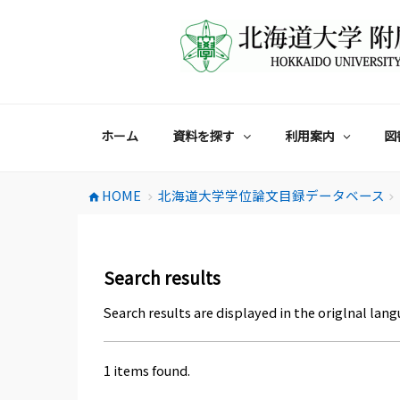
コ
ン
テ
ン
ツ
へ
ス
ホーム
資料を探す
利用案内
図
キ
ッ
プ
HOME
北海道大学学位論文目録データベース
home
chevron_right
chevron_right
Search results
Search results are displayed in the origlnal lang
1 items found.