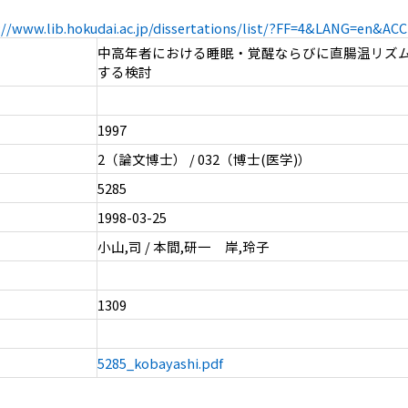
://www.lib.hokudai.ac.jp/dissertations/list/?FF=4&LANG=en&A
中高年者における睡眠・覚醒ならびに直腸温リズ
する検討
1997
2（論文博士） / 032（博士(医学)）
5285
1998-03-25
小山,司 / 本間,研一 岸,玲子
1309
5285_kobayashi.pdf