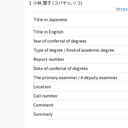
小林,理子 (コバヤシ,リコ)
https
Title in Japanese
Title in English
Year of conferral of degrees
Type of degree / Kind of academic degree
Report number
Date of conferral of degrees
The primary examiner / A deputy examiner
Location
Call number
Comment
Summary