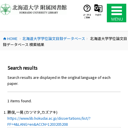
コ
ン
テ
よくある
English
ご質問
ン
ツ
へ
HOME
北海道大学学位論文目録データベース
北海道大学学位論文目
ス
home
chevron_right
chevron_right
録データベース 検索結果
キ
ッ
プ
Search results
Search results are displayed in the origlnal language of each
paper.
1 items found.
勝俣,一晃 (カツマタ,カズアキ)
https://www.lib.hokudai.ac.jp/dissertations/list/?
FF=4&LANG=en&ACCN=1203205208