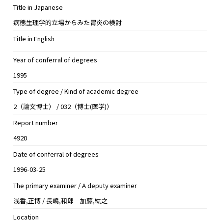
Title in Japanese
病態生理学的立場からみた胃炎の検討
Title in English
Year of conferral of degrees
1995
Type of degree / Kind of academic degree
2（論文博士） / 032（博士(医学)）
Report number
4920
Date of conferral of degrees
1996-03-25
The primary examiner / A deputy examiner
浅香,正博 / 長嶋,和郎 加藤,紘之
Location