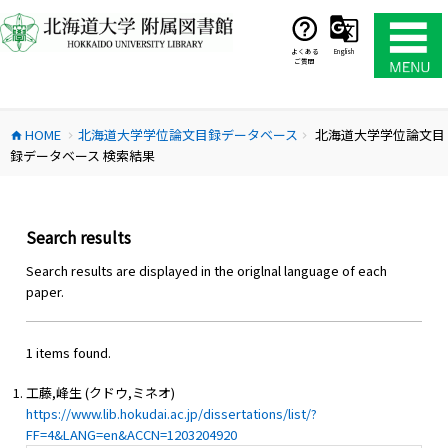
コ
ン
テ
よくある
English
ご質問
ン
ツ
へ
HOME
北海道大学学位論文目録データベース
北海道大学学位論文目
ス
home
chevron_right
chevron_right
録データベース 検索結果
キ
ッ
プ
Search results
Search results are displayed in the origlnal language of each
paper.
1 items found.
工藤,峰生 (クドウ,ミネオ)
https://www.lib.hokudai.ac.jp/dissertations/list/?
FF=4&LANG=en&ACCN=1203204920