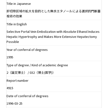
Title in Japanese
肝切除区域の拡大を目的とした無水エタノールによる選択的門脈塞
栓術の効果
Title in English
Selective Portal Vein Embolization with Absolute Ethanol Induces
Hepatic Hypertrophy and Makes More Extensive Hepatectomy
Possible
Year of conferral of degrees
1995
Type of degree / Kind of academic degree
2（論文博士） / 032（博士(医学)）
Report number
4915
Date of conferral of degrees
1996-03-25