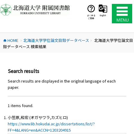
コ
ン
テ
よくある
English
ご質問
ン
ツ
へ
HOME
北海道大学学位論文目録データベース
北海道大学学位論文目
ス
home
chevron_right
chevron_right
録データベース 検索結果
キ
ッ
プ
Search results
Search results are displayed in the origlnal language of each
paper.
1 items found.
小笠原,和宏 (オガサワラ,カズヒロ)
https://www.lib.hokudai.ac.jp/dissertations/list/?
FF=4&LANG=en&ACCN=1203204915