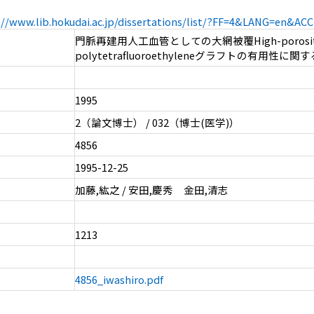
://www.lib.hokudai.ac.jp/dissertations/list/?FF=4&LANG=en&A
門脈再建用人工血管としての大網被覆High-porosity 
polytetrafluoroethyleneグラフトの有用性に
1995
2（論文博士） / 032（博士(医学)）
4856
1995-12-25
加藤,紘之 / 安田,慶秀 金田,清志
1213
4856_iwashiro.pdf