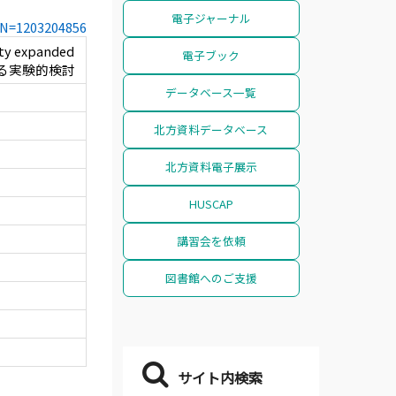
電子ジャーナル
CCN=1203204856
expanded
電子ブック
関する実験的検討
データベース一覧
北方資料データベース
北方資料電子展示
HUSCAP
講習会を依頼
図書館へのご支援
サイト内検索