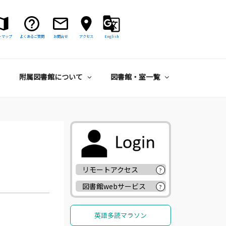
トマップ
よくあるご質問
お問合せ
アクセス
English
附属図書館について
図書館・室一覧
リモートアクセス
?
図書館webサービス
?
英語多読マラソン