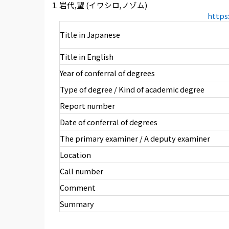
岩代,望 (イワシロ,ノゾム)
https
Title in Japanese
Title in English
Year of conferral of degrees
Type of degree / Kind of academic degree
Report number
Date of conferral of degrees
The primary examiner / A deputy examiner
Location
Call number
Comment
Summary