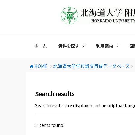
コ
ン
テ
ン
ツ
へ
ス
ホーム
資料を探す
利用案内
図
キ
ッ
プ
HOME
北海道大学学位論文目録データベース
home
chevron_right
chevron_right
Search results
Search results are displayed in the origlnal lang
1 items found.