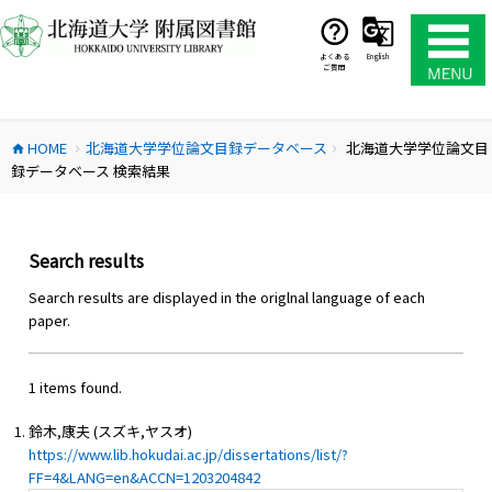
コ
ン
テ
よくある
English
ご質問
ン
ツ
へ
HOME
北海道大学学位論文目録データベース
北海道大学学位論文目
ス
home
chevron_right
chevron_right
録データベース 検索結果
キ
ッ
プ
Search results
Search results are displayed in the origlnal language of each
paper.
1 items found.
鈴木,康夫 (スズキ,ヤスオ)
https://www.lib.hokudai.ac.jp/dissertations/list/?
FF=4&LANG=en&ACCN=1203204842