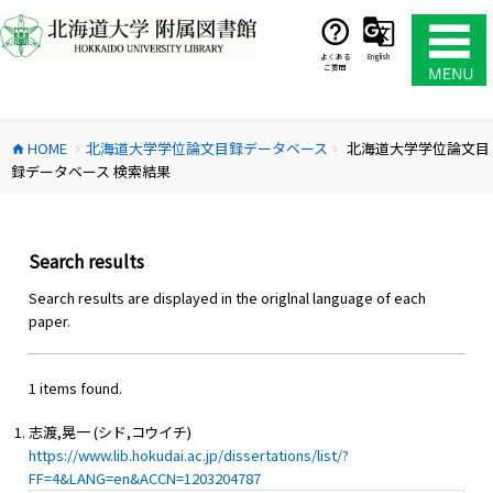
コ
ン
テ
よくある
English
ご質問
ン
ツ
へ
HOME
北海道大学学位論文目録データベース
北海道大学学位論文目
ス
home
chevron_right
chevron_right
録データベース 検索結果
キ
ッ
プ
Search results
Search results are displayed in the origlnal language of each
paper.
1 items found.
志渡,晃一 (シド,コウイチ)
https://www.lib.hokudai.ac.jp/dissertations/list/?
FF=4&LANG=en&ACCN=1203204787