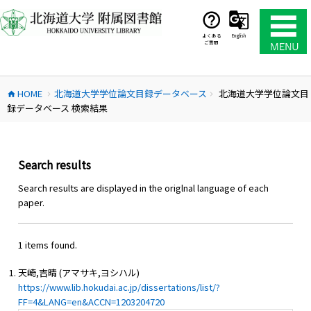
コ
ン
テ
よくある
English
ご質問
ン
ツ
へ
HOME
北海道大学学位論文目録データベース
北海道大学学位論文目
ス
home
chevron_right
chevron_right
録データベース 検索結果
キ
ッ
プ
Search results
Search results are displayed in the origlnal language of each
paper.
1 items found.
天崎,吉晴 (アマサキ,ヨシハル)
https://www.lib.hokudai.ac.jp/dissertations/list/?
FF=4&LANG=en&ACCN=1203204720