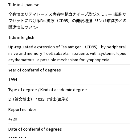
Title in Japanese
全身性エリテマトーデス患者抹梢血ナイーブ及びメモリーT細胞サ
ブセットにおけるFas抗原（CD95）の発現増強 -リンパ球減少との
関連性について-
Title in English
Up-regulated expression of Fas antigen （CD95） by peripheral
naive and memory T cell subsets in patients with systemic lupus
erythematous : a possible mechanism for lymphopenia
Year of conferral of degrees
1994
Type of degree / Kind of academic degree
2（論文博士） / 032（博士(医学)）
Report number
4720
Date of conferral of degrees