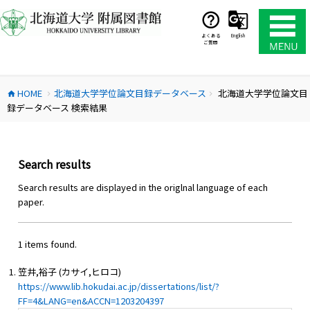
コ
ン
テ
よくある
English
ご質問
ン
ツ
へ
HOME
北海道大学学位論文目録データベース
北海道大学学位論文目
ス
home
chevron_right
chevron_right
録データベース 検索結果
キ
ッ
プ
Search results
Search results are displayed in the origlnal language of each
paper.
1 items found.
笠井,裕子 (カサイ,ヒロコ)
https://www.lib.hokudai.ac.jp/dissertations/list/?
FF=4&LANG=en&ACCN=1203204397