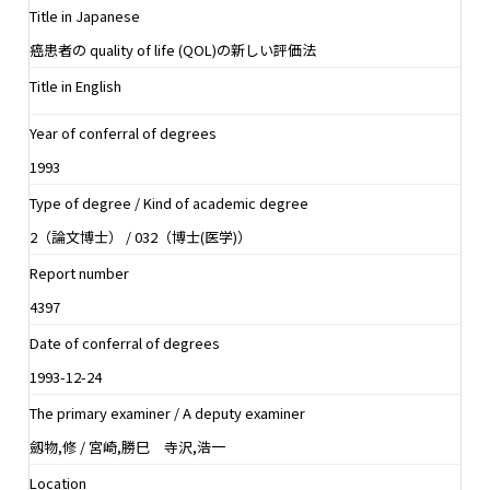
Title in Japanese
癌患者の quality of life (QOL)の新しい評価法
Title in English
Year of conferral of degrees
1993
Type of degree / Kind of academic degree
2（論文博士） / 032（博士(医学)）
Report number
4397
Date of conferral of degrees
1993-12-24
The primary examiner / A deputy examiner
劔物,修 / 宮崎,勝巳 寺沢,浩一
Location