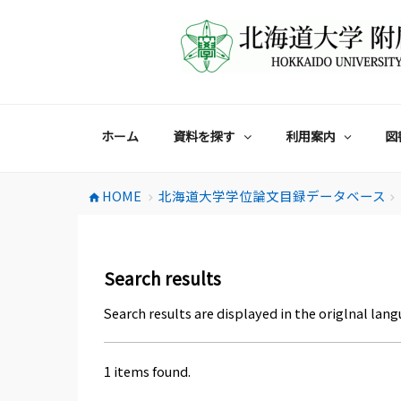
コ
ン
テ
ン
ツ
へ
ス
ホーム
資料を探す
利用案内
図
キ
ッ
プ
HOME
北海道大学学位論文目録データベース
home
chevron_right
chevron_right
Search results
Search results are displayed in the origlnal lang
1 items found.