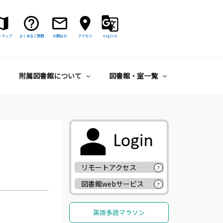
トマップ
よくあるご質問
お問合せ
アクセス
English
附属図書館について
図書館・室一覧
リモートアクセス
?
図書館webサービス
?
英語多読マラソン