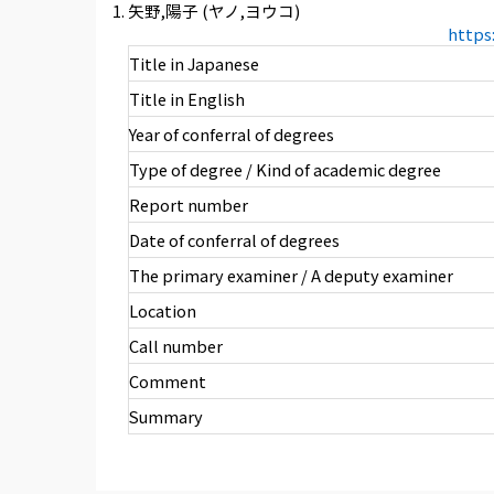
矢野,陽子 (ヤノ,ヨウコ)
https
Title in Japanese
Title in English
Year of conferral of degrees
Type of degree / Kind of academic degree
Report number
Date of conferral of degrees
The primary examiner / A deputy examiner
Location
Call number
Comment
Summary