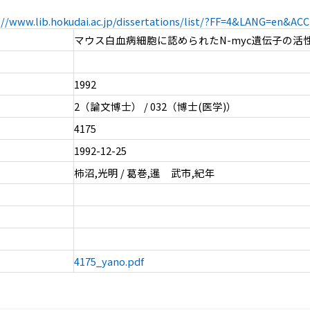
://www.lib.hokudai.ac.jp/dissertations/list/?FF=4&LANG=en&A
マウス白血病細胞に認められたN-myc遺伝子の活
1992
2（論文博士） / 032（博士(医学)）
4175
1992-12-25
柿沼,光明 / 葛巻,暹 武市,紀年
4175_yano.pdf