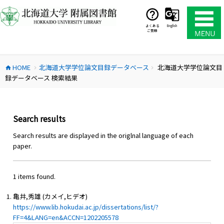
コ
ン
テ
よくある
English
ご質問
ン
ツ
へ
HOME
北海道大学学位論文目録データベース
北海道大学学位論文目
ス
home
chevron_right
chevron_right
録データベース 検索結果
キ
ッ
プ
Search results
Search results are displayed in the origlnal language of each
paper.
1 items found.
亀井,秀雄 (カメイ,ヒデオ)
https://www.lib.hokudai.ac.jp/dissertations/list/?
FF=4&LANG=en&ACCN=1202205578