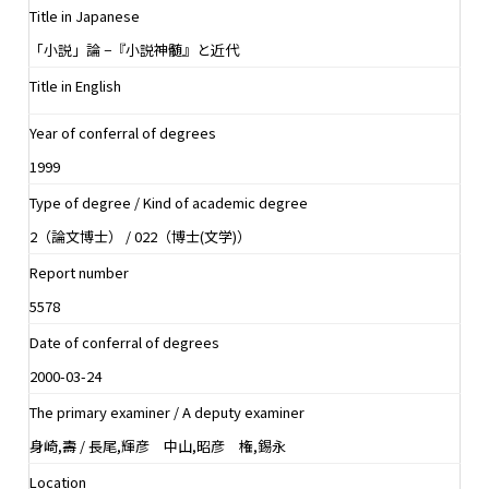
Title in Japanese
「小説」論 −『小説神髄』と近代
Title in English
Year of conferral of degrees
1999
Type of degree / Kind of academic degree
2（論文博士） / 022（博士(文学)）
Report number
5578
Date of conferral of degrees
2000-03-24
The primary examiner / A deputy examiner
身崎,壽 / 長尾,輝彦 中山,昭彦 権,錫永
Location