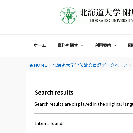
コ
ン
テ
ン
ツ
へ
ス
ホーム
資料を探す
利用案内
図
キ
ッ
プ
HOME
北海道大学学位論文目録データベース
home
chevron_right
chevron_right
Search results
Search results are displayed in the origlnal lang
1 items found.