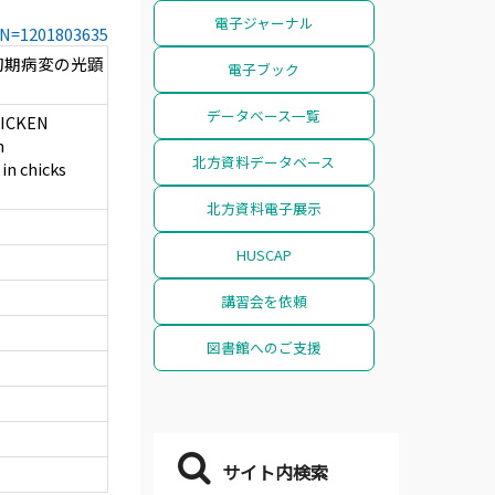
電子ジャーナル
CCN=1201803635
初期病変の光顕
電子ブック
データベース一覧
HICKEN
n
北方資料データベース
 in chicks
北方資料電子展示
HUSCAP
講習会を依頼
図書館へのご支援
サイト内検索