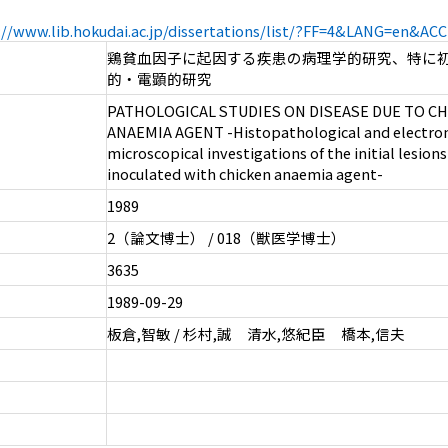
://www.lib.hokudai.ac.jp/dissertations/list/?FF=4&LANG=en&A
鶏貧血因子に起因する疾患の病理学的研究、特に
的・電顕的研究
PATHOLOGICAL STUDIES ON DISEASE DUE TO C
ANAEMIA AGENT -Histopathological and electro
microscopical investigations of the initial lesions
inoculated with chicken anaemia agent-
1989
2（論文博士） / 018（獣医学博士）
3635
1989-09-29
板倉,智敏 / 杉村,誠 清水,悠紀臣 橋本,信夫