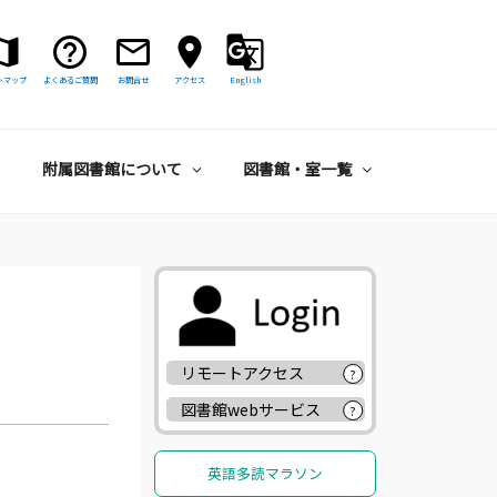
トマップ
よくあるご質問
お問合せ
アクセス
English
附属図書館について
図書館・室一覧
リモートアクセス
?
図書館webサービス
?
英語多読マラソン