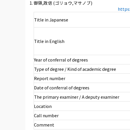
御領,政信 (ゴリョウ,マサノブ)
https
Title in Japanese
Title in English
Year of conferral of degrees
Type of degree / Kind of academic degree
Report number
Date of conferral of degrees
The primary examiner / A deputy examiner
Location
Call number
Comment