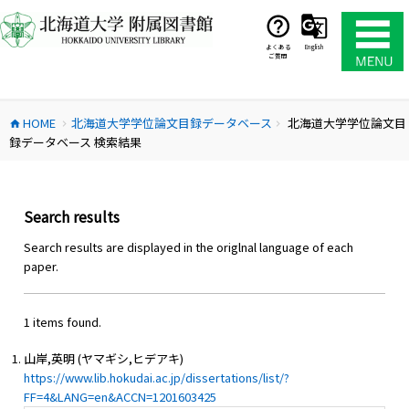
コ
ン
テ
よくある
English
ご質問
ン
ツ
へ
HOME
北海道大学学位論文目録データベース
北海道大学学位論文目
ス
home
chevron_right
chevron_right
録データベース 検索結果
キ
ッ
プ
Search results
Search results are displayed in the origlnal language of each
paper.
1 items found.
山岸,英明 (ヤマギシ,ヒデアキ)
https://www.lib.hokudai.ac.jp/dissertations/list/?
FF=4&LANG=en&ACCN=1201603425