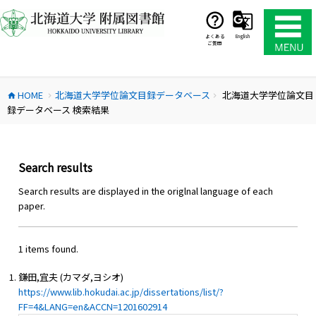
コ
ン
テ
よくある
English
ご質問
ン
ツ
へ
HOME
北海道大学学位論文目録データベース
北海道大学学位論文目
ス
home
chevron_right
chevron_right
録データベース 検索結果
キ
ッ
プ
Search results
Search results are displayed in the origlnal language of each
paper.
1 items found.
鎌田,宜夫 (カマダ,ヨシオ)
https://www.lib.hokudai.ac.jp/dissertations/list/?
FF=4&LANG=en&ACCN=1201602914