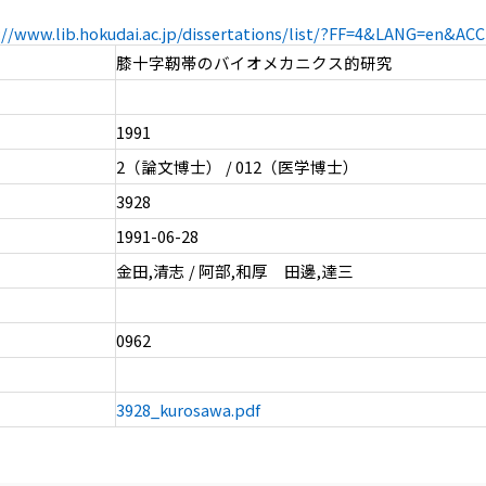
://www.lib.hokudai.ac.jp/dissertations/list/?FF=4&LANG=en&A
膝十字靭帯のバイオメカニクス的研究
1991
2（論文博士） / 012（医学博士）
3928
1991-06-28
金田,清志 / 阿部,和厚 田邊,達三
0962
3928_kurosawa.pdf