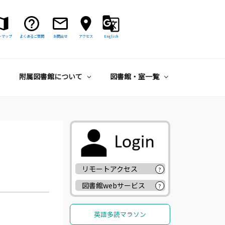
トマップ
よくあるご質問
お問合せ
アクセス
English
附属図書館について
図書館・室一覧
リモートアクセス
?
図書館webサービス
?
英語多読マラソン