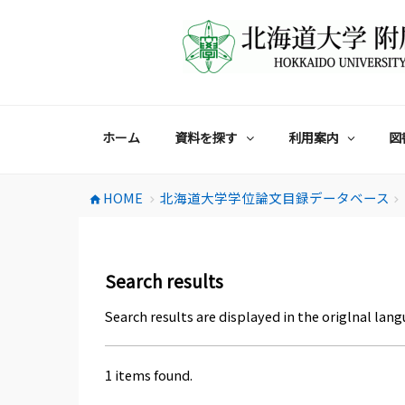
コ
ン
テ
ン
ツ
へ
ス
ホーム
資料を探す
利用案内
図
キ
ッ
プ
HOME
北海道大学学位論文目録データベース
home
chevron_right
chevron_right
Search results
Search results are displayed in the origlnal lang
1 items found.