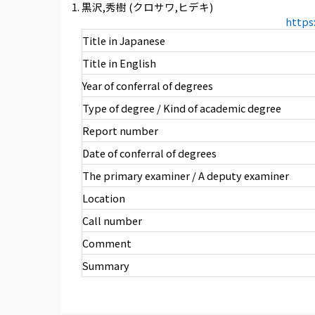
黒沢,秀樹 (クロサワ,ヒデキ)
https
Title in Japanese
Title in English
Year of conferral of degrees
Type of degree / Kind of academic degree
Report number
Date of conferral of degrees
The primary examiner / A deputy examiner
Location
Call number
Comment
Summary