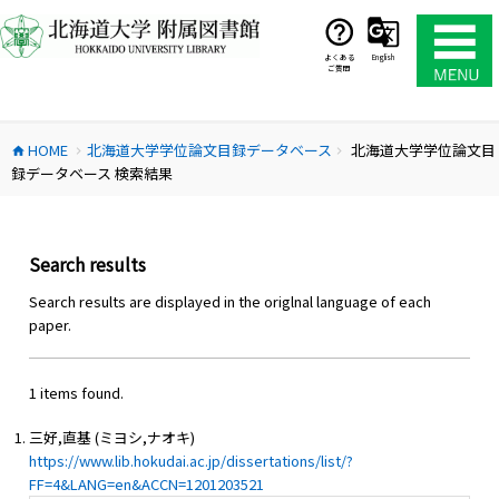
コ
ン
テ
よくある
English
ご質問
ン
ツ
へ
HOME
北海道大学学位論文目録データベース
北海道大学学位論文目
ス
home
chevron_right
chevron_right
録データベース 検索結果
キ
ッ
プ
Search results
Search results are displayed in the origlnal language of each
paper.
1 items found.
三好,直基 (ミヨシ,ナオキ)
https://www.lib.hokudai.ac.jp/dissertations/list/?
FF=4&LANG=en&ACCN=1201203521