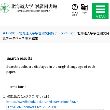
コ
ン
テ
よくある
English
ご質問
ン
ツ
へ
HOME
北海道大学学位論文目録データベース
北海道大学学位論文目
ス
home
chevron_right
chevron_right
録データベース 検索結果
キ
ッ
プ
Search results
Search results are displayed in the origlnal language of each
paper.
1 items found.
梶原,昌治 (カジワラ,マサハル)
https://www.lib.hokudai.ac.jp/dissertations/list/?
FF=4&LANG=en&ACCN=1201203418