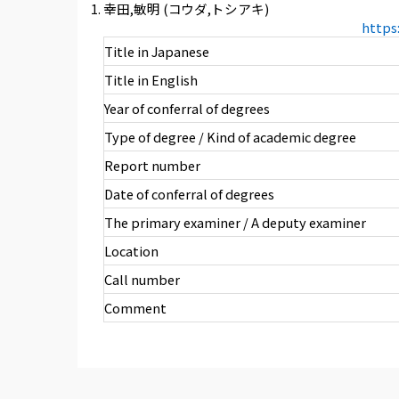
幸田,敏明 (コウダ,トシアキ)
https
Title in Japanese
Title in English
Year of conferral of degrees
Type of degree / Kind of academic degree
Report number
Date of conferral of degrees
The primary examiner / A deputy examiner
Location
Call number
Comment