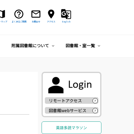
トマップ
よくあるご質問
お問合せ
アクセス
English
附属図書館について
図書館・室一覧
リモートアクセス
?
図書館webサービス
?
英語多読マラソン