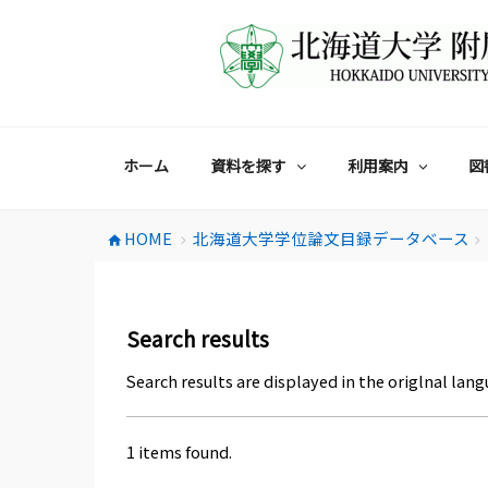
コ
ン
テ
ン
ツ
へ
ス
ホーム
資料を探す
利用案内
図
キ
ッ
プ
HOME
北海道大学学位論文目録データベース
home
chevron_right
chevron_right
Search results
Search results are displayed in the origlnal lang
1 items found.