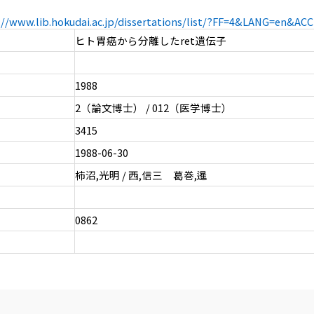
://www.lib.hokudai.ac.jp/dissertations/list/?FF=4&LANG=en&A
ヒト胃癌から分離したret遺伝子
1988
2（論文博士） / 012（医学博士）
3415
1988-06-30
柿沼,光明 / 西,信三 葛巻,暹
0862