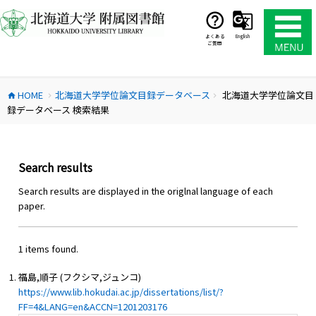
コ
ン
テ
よくある
English
ご質問
ン
ツ
へ
HOME
北海道大学学位論文目録データベース
北海道大学学位論文目
ス
home
chevron_right
chevron_right
録データベース 検索結果
キ
ッ
プ
Search results
Search results are displayed in the origlnal language of each
paper.
1 items found.
福島,順子 (フクシマ,ジュンコ)
https://www.lib.hokudai.ac.jp/dissertations/list/?
FF=4&LANG=en&ACCN=1201203176