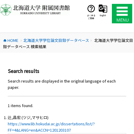
コ
ン
テ
よくある
English
ご質問
ン
ツ
へ
HOME
北海道大学学位論文目録データベース
北海道大学学位論文目
ス
home
chevron_right
chevron_right
録データベース 検索結果
キ
ッ
プ
Search results
Search results are displayed in the origlnal language of each
paper.
1 items found.
辻,昌宏 (ツジ,マサヒロ)
https://www.lib.hokudai.ac.jp/dissertations/list/?
FF=4&LANG=en&ACCN=1201203107