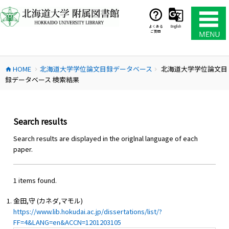
コ
ン
テ
よくある
English
ご質問
ン
ツ
へ
HOME
北海道大学学位論文目録データベース
北海道大学学位論文目
ス
home
chevron_right
chevron_right
録データベース 検索結果
キ
ッ
プ
Search results
Search results are displayed in the origlnal language of each
paper.
1 items found.
金田,守 (カネダ,マモル)
https://www.lib.hokudai.ac.jp/dissertations/list/?
FF=4&LANG=en&ACCN=1201203105