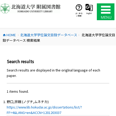
コ
ン
テ
よくある
English
ご質問
ン
ツ
へ
HOME
北海道大学学位論文目録データベース
北海道大学学位論文目
ス
home
chevron_right
chevron_right
録データベース 検索結果
キ
ッ
プ
Search results
Search results are displayed in the origlnal language of each
paper.
1 items found.
野口,宗親 (ノグチ,ムネチカ)
https://www.lib.hokudai.ac.jp/dissertations/list/?
FF=4&LANG=en&ACCN=1201203037