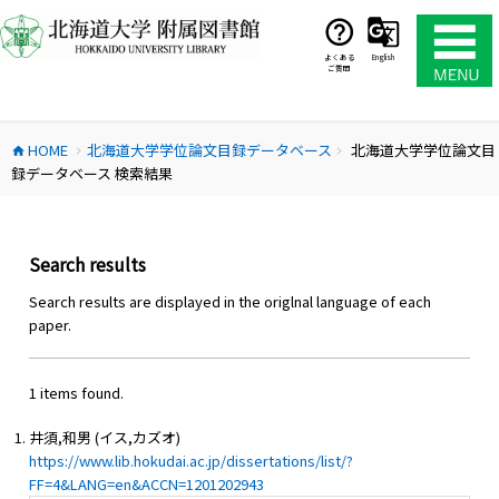
コ
ン
テ
よくある
English
ご質問
ン
ツ
へ
HOME
北海道大学学位論文目録データベース
北海道大学学位論文目
ス
home
chevron_right
chevron_right
録データベース 検索結果
キ
ッ
プ
Search results
Search results are displayed in the origlnal language of each
paper.
1 items found.
井須,和男 (イス,カズオ)
https://www.lib.hokudai.ac.jp/dissertations/list/?
FF=4&LANG=en&ACCN=1201202943