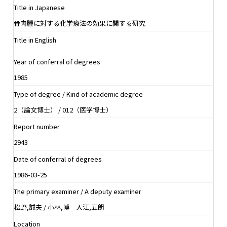
Title in Japanese
骨肉腫に対する化学療法の効果に関する研究
Title in English
Year of conferral of degrees
1985
Type of degree / Kind of academic degree
2（論文博士） / 012（医学博士）
Report number
2943
Date of conferral of degrees
1986-03-25
The primary examiner / A deputy examiner
松野,誠夫 / 小林,博 入江,五朗
Location