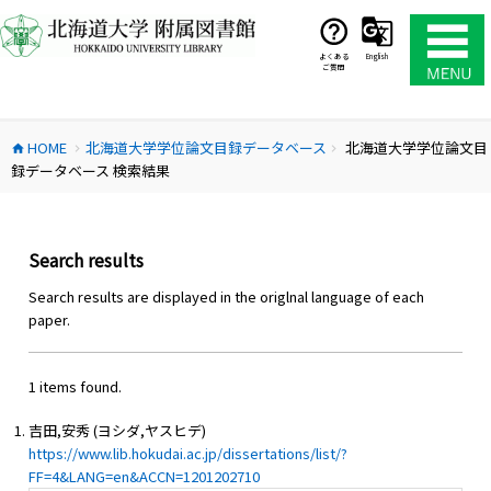
コ
ン
テ
よくある
English
ご質問
ン
ツ
へ
HOME
北海道大学学位論文目録データベース
北海道大学学位論文目
ス
home
chevron_right
chevron_right
録データベース 検索結果
キ
ッ
プ
Search results
Search results are displayed in the origlnal language of each
paper.
1 items found.
吉田,安秀 (ヨシダ,ヤスヒデ)
https://www.lib.hokudai.ac.jp/dissertations/list/?
FF=4&LANG=en&ACCN=1201202710