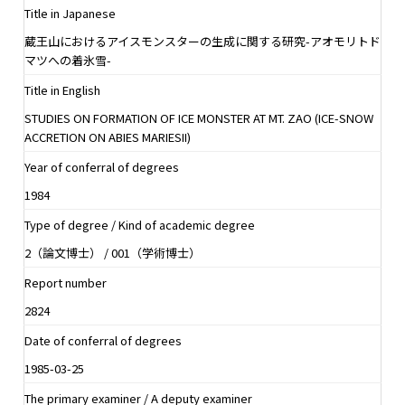
Title in Japanese
蔵王山におけるアイスモンスターの生成に関する研究-アオモリトド
マツへの着氷雪-
Title in English
STUDIES ON FORMATION OF ICE MONSTER AT MT. ZAO (ICE-SNOW
ACCRETION ON ABIES MARIESII)
Year of conferral of degrees
1984
Type of degree / Kind of academic degree
2（論文博士） / 001（学術博士）
Report number
2824
Date of conferral of degrees
1985-03-25
The primary examiner / A deputy examiner