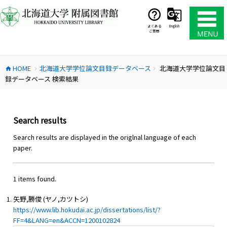
コ
ン
テ
よくある
English
ご質問
ン
ツ
へ
HOME
北海道大学学位論文目録データベース
北海道大学学位論文目
ス
home
chevron_right
chevron_right
録データベース 検索結果
キ
ッ
プ
Search results
Search results are displayed in the origlnal language of each
paper.
1 items found.
矢野,勝俊 (ヤノ,カツトシ)
https://www.lib.hokudai.ac.jp/dissertations/list/?
FF=4&LANG=en&ACCN=1200102824