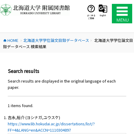
コ
ン
テ
よくある
English
ご質問
ン
ツ
へ
HOME
北海道大学学位論文目録データベース
北海道大学学位論文目
ス
home
chevron_right
chevron_right
録データベース 検索結果
キ
ッ
プ
Search results
Search results are displayed in the origlnal language of each
paper.
1 items found.
吉永,裕介 (ヨシナガ,ユウスケ)
https://www.lib.hokudai.ac.jp/dissertations/list/?
FF=4&LANG=en&ACCN=1110304897