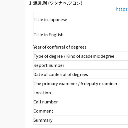
渡邊,剛 (ワタナベ,ツヨシ)
https
Title in Japanese
Title in English
Year of conferral of degrees
Type of degree / Kind of academic degree
Report number
Date of conferral of degrees
The primary examiner / A deputy examiner
Location
Call number
Comment
Summary