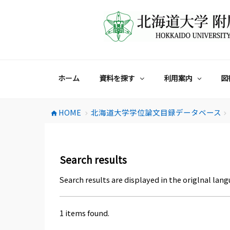
コ
ン
テ
ン
ツ
へ
ス
ホーム
資料を探す
利用案内
図
キ
ッ
プ
HOME
北海道大学学位論文目録データベース
home
chevron_right
chevron_right
Search results
Search results are displayed in the origlnal lang
1 items found.