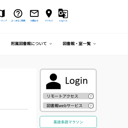
トマップ
よくあるご質問
お問合せ
アクセス
English
附属図書館について
図書館・室一覧
リモートアクセス
?
図書館webサービス
?
英語多読マラソン