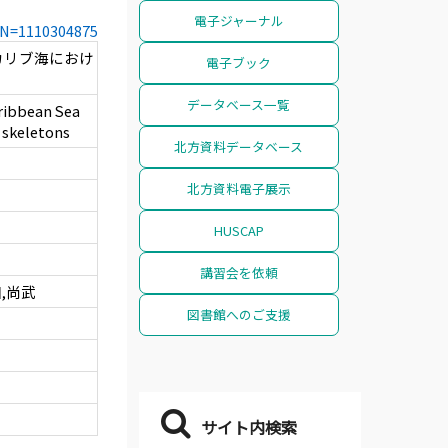
電子ジャーナル
CCN=1110304875
カリブ海におけ
電子ブック
データベース一覧
aribbean Sea
 skeletons
北方資料データベース
北方資料電子展示
HUSCAP
講習会を依頼
,尚武
図書館へのご支援
サイト内検索